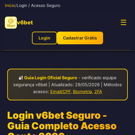
Início
/
Login / Acesso Seguro
☰
v6bet
Login
Cadastrar Grátis
🔐
Guia Login Oficial Seguro
- verificado equipe
segurança v6bet | Atualizado: 29/05/2026 | Métodos
acesso:
Email/CPF
,
Biometria
,
2FA
Login v6bet Seguro -
Guia Completo Acesso