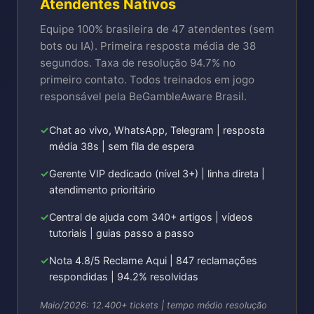
Atendentes Nativos
Equipe 100% brasileira de 47 atendentes (sem
bots ou IA). Primeira resposta média de 38
segundos. Taxa de resolução 94.7% no
primeiro contato. Todos treinados em jogo
responsável pela BeGambleAware Brasil.
Chat ao vivo, WhatsApp, Telegram | resposta
média 38s | sem fila de espera
Gerente VIP dedicado (nível 3+) | linha direta |
atendimento prioritário
Central de ajuda com 340+ artigos | vídeos
tutoriais | guias passo a passo
Nota 4.8/5 Reclame Aqui | 847 reclamações
respondidas | 94.2% resolvidas
Maio/2026: 12.400+ tickets | tempo médio resolução