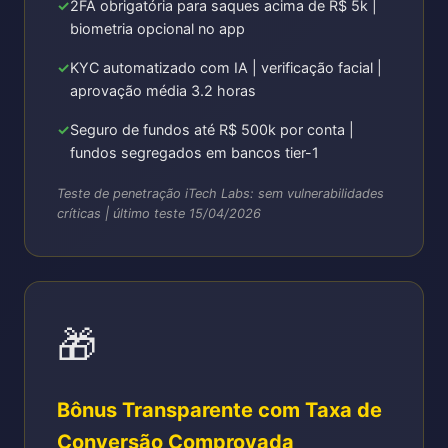
2FA obrigatória para saques acima de R$ 5k |
biometria opcional no app
KYC automatizado com IA | verificação facial |
aprovação média 3.2 horas
Seguro de fundos até R$ 500k por conta |
fundos segregados em bancos tier-1
Teste de penetração iTech Labs: sem vulnerabilidades
críticas | último teste 15/04/2026
🎁
Bônus Transparente com Taxa de
Conversão Comprovada