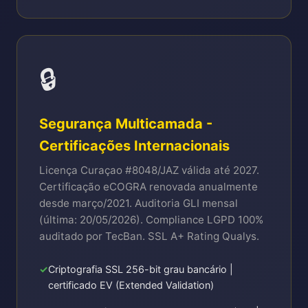
🔒
Segurança Multicamada -
Certificações Internacionais
Licença Curaçao #8048/JAZ válida até 2027.
Certificação eCOGRA renovada anualmente
desde março/2021. Auditoria GLI mensal
(última: 20/05/2026). Compliance LGPD 100%
auditado por TecBan. SSL A+ Rating Qualys.
Criptografia SSL 256-bit grau bancário |
certificado EV (Extended Validation)