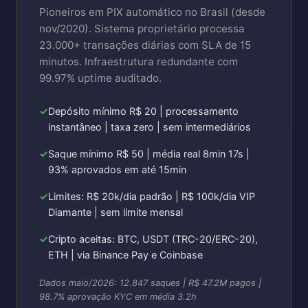
Pioneiros em PIX automático no Brasil (desde
nov/2020). Sistema proprietário processa
23.000+ transações diárias com SLA de 15
minutos. Infraestrutura redundante com
99.97% uptime auditado.
Depósito mínimo R$ 20 | processamento
instantâneo | taxa zero | sem intermediários
Saque mínimo R$ 50 | média real 8min 17s |
93% aprovados em até 15min
Limites: R$ 20k/dia padrão | R$ 100k/dia VIP
Diamante | sem limite mensal
Cripto aceitas: BTC, USDT (TRC-20/ERC-20),
ETH | via Binance Pay e Coinbase
Dados maio/2026: 12.847 saques | R$ 47.2M pagos |
98.7% aprovação KYC em média 3.2h