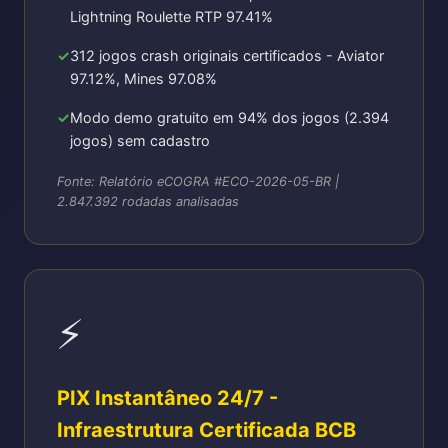
Lightning Roulette RTP 97.41%
312 jogos crash originais certificados - Aviator
97.12%, Mines 97.08%
Modo demo gratuito em 94% dos jogos (2.394
jogos) sem cadastro
Fonte: Relatório eCOGRA #ECO-2026-05-BR |
2.847.392 rodadas analisadas
⚡
PIX Instantâneo 24/7 -
Infraestrutura Certificada BCB