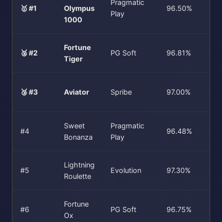
Pragmatic
🥇 #1
Olympus
96.50%
96
Play
1000
Fortune
🥈 #2
PG Soft
96.81%
96
Tiger
🥉 #3
Aviator
Spribe
97.00%
97.
Sweet
Pragmatic
#4
96.48%
96
Bonanza
Play
Lightning
#5
Evolution
97.30%
97.
Roulette
Fortune
#6
PG Soft
96.75%
96
Ox