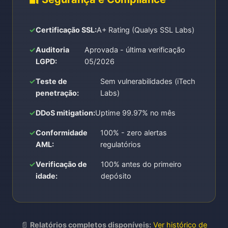
Certificação SSL:
A+ Rating (Qualys SSL Labs)
Auditoria
Aprovada - última verificação
LGPD:
05/2026
Teste de
Sem vulnerabilidades (iTech
penetração:
Labs)
DDoS mitigation:
Uptime 99.97% no mês
Conformidade
100% - zero alertas
AML:
regulatórios
Verificação de
100% antes do primeiro
idade:
depósito
📄
Relatórios completos disponíveis:
Ver histórico de