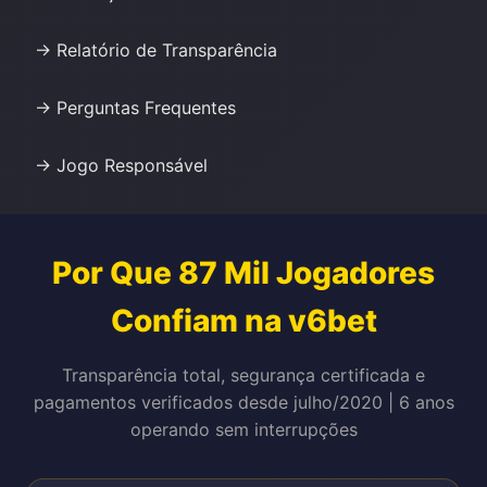
→ Relatório de Transparência
→ Perguntas Frequentes
→ Jogo Responsável
Por Que 87 Mil Jogadores
Confiam na v6bet
Transparência total, segurança certificada e
pagamentos verificados desde julho/2020 | 6 anos
operando sem interrupções