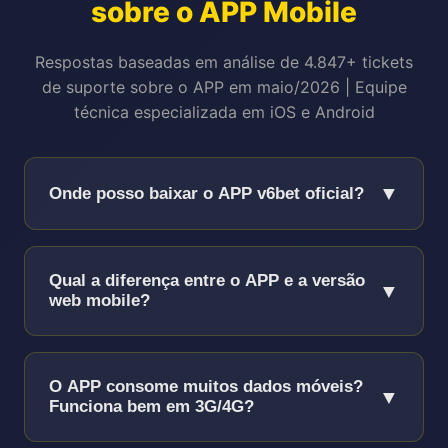
sobre o APP Mobile
Respostas baseadas em análise de 4.847+ tickets
de suporte sobre o APP em maio/2026 | Equipe
técnica especializada em iOS e Android
▼
Onde posso baixar o APP v6bet oficial?
O APP está disponível nas lojas oficiais!
Baixe com segurança:
Qual a diferença entre o APP e a versão
▼
web mobile?
iOS (iPhone/iPad):
Acesse a App Store e
busque por "v6bet" | link direto no nosso
O APP oferece experiência superior com
site
funcionalidades exclusivas!
O APP consome muitos dados móveis?
▼
Android:
Acesse o Google Play Store e
Funciona bem em 3G/4G?
Performance:
40% mais rápido que web
busque por "v6bet" | link direto no nosso