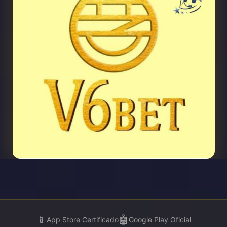
📱
🤖
App Store Certificado
Google Play Oficial