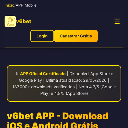
Início
/
APP Mobile
☰
v6bet
Login
Cadastrar Grátis
📱
APP Oficial Certificado
| Disponível App Store e
Google Play | Última atualização: 29/05/2026 |
187.000+ downloads verificados | Nota 4.7/5 (Google
Play) e 4.8/5 (App Store)
v6bet APP - Download
iOS e Android Grátis