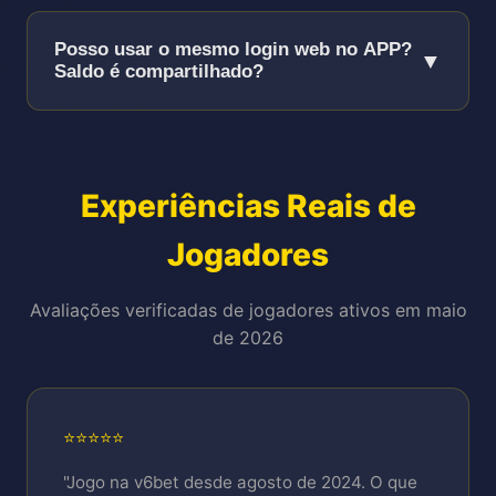
mobile | carregamento instantâneo
Otimização inteligente de dados - economia
site
Primeira retirada com KYC:
2-4 horas em
até 40% vs versão web!
Download Seguro:
Sempre baixe das lojas
Posso usar o mesmo login web no APP?
▼
horário comercial
oficiais (App Store / Google Play)
Saldo é compartilhado?
WiFi:
Qualidade máxima HD | pré-
Valores acima de R$ 50.000:
Revisão
Verificação:
Confirme que é o app oficial
carregamento agressivo | caching
Total integração multi-plataforma - conta
manual, até 12 horas
"v6bet" com nosso logo dourado
ilimitado
única universal!
Tempo médio real em novembro/2024:
Alternativa Android:
Se não encontrar no
4G/5G:
Streaming adaptativo automático |
8.3 minutos
Google Play, use o APK oficial em
Experiências Reais de
Login unificado:
mesmas credenciais
compressão inteligente | média
/apk.html
Verificação KYC é obrigatória antes do
funcionam em web, APP iOS, APP Android
30MB/hora
Jogadores
Tamanho:
Apenas 58MB de download |
primeiro saque conforme LGPD e
e APK
3G:
Modo eco ativado | qualidade
instalação rápida em 2-3 minutos
regulamentação Curaçao, protegendo você
Saldo sincronizado:
deposite no APP e
reduzida | apenas 12MB/hora jogando
Avaliações verificadas de jogadores ativos em maio
contra fraudes.
saque no desktop | atualização tempo real
Offline:
500+ demos jogáveis sem
de 2026
Histórico compartilhado:
veja transações
internet | ideal para viagens
de todos dispositivos em qualquer
Configuração manual disponível:
Force
plataforma
⭐⭐⭐⭐⭐
modo economia dados nas configurações
Sessões simultâneas:
jogue no celular
APP para consumo mínimo mesmo em WiFi
"Jogo na v6bet desde agosto de 2024. O que
enquanto monitora torneios no desktop