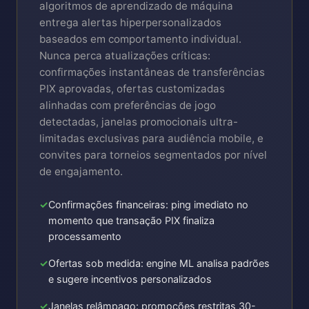
algoritmos de aprendizado de máquina
entrega alertas hiperpersonalizados
baseados em comportamento individual.
Nunca perca atualizações críticas:
confirmações instantâneas de transferências
PIX aprovadas, ofertas customizadas
alinhadas com preferências de jogo
detectadas, janelas promocionais ultra-
limitadas exclusivas para audiência mobile, e
convites para torneios segmentados por nível
de engajamento.
Confirmações financeiras: ping imediato no
momento que transação PIX finaliza
processamento
Ofertas sob medida: engine ML analisa padrões
e sugere incentivos personalizados
Janelas relâmpago: promoções restritas 30-