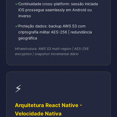
Continuidade cross-platform: sessão iniciada
iOS prossegue seamlessly em Android ou
inverso
Proteção dados: backup AWS S3 com
criptografia militar AES-256 | redundância
geográfica
Infraestrutura: AWS S3 multi-region | AES-256
encryption | snapshot incremental diário
⚡
Arquitetura React Native -
Velocidade Nativa