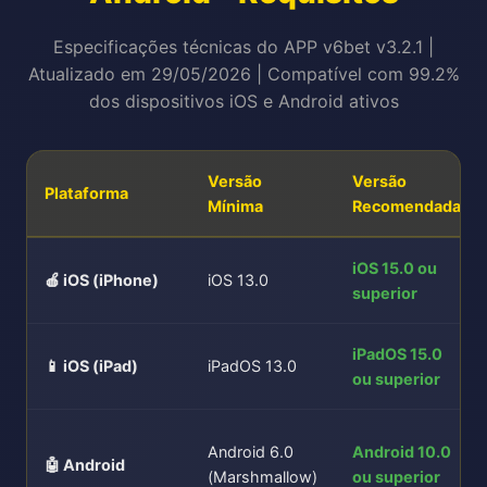
Especificações técnicas do APP v6bet v3.2.1 |
Atualizado em 29/05/2026 | Compatível com 99.2%
dos dispositivos iOS e Android ativos
Versão
Versão
Plataforma
Mínima
Recomendada
iOS 15.0 ou
🍎 iOS (iPhone)
iOS 13.0
superior
iPadOS 15.0
📱 iOS (iPad)
iPadOS 13.0
ou superior
Android 6.0
Android 10.0
🤖 Android
(Marshmallow)
ou superior