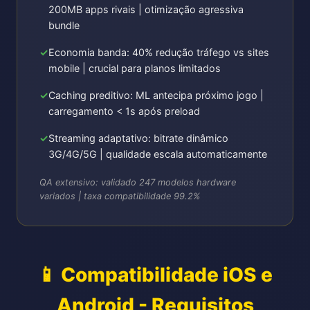
200MB apps rivais | otimização agressiva
bundle
Economia banda: 40% redução tráfego vs sites
mobile | crucial para planos limitados
Caching preditivo: ML antecipa próximo jogo |
carregamento < 1s após preload
Streaming adaptativo: bitrate dinâmico
3G/4G/5G | qualidade escala automaticamente
QA extensivo: validado 247 modelos hardware
variados | taxa compatibilidade 99.2%
📱 Compatibilidade iOS e
Android - Requisitos