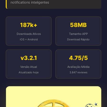
notifications inteligentes
187k+
58MB
Downloads Ativos
Tamanho APP
iOS + Android
Download Rápido
v3.2.1
4.75/5
Versão Atual
Avaliação Média
Atualizado hoje
3.847 reviews