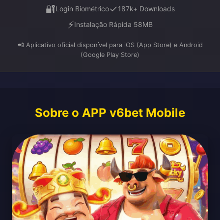
🔐
✓
Login Biométrico
187k+ Downloads
⚡
Instalação Rápida 58MB
📲 Aplicativo oficial disponível para iOS (App Store) e Android
(Google Play Store)
Sobre o APP v6bet Mobile