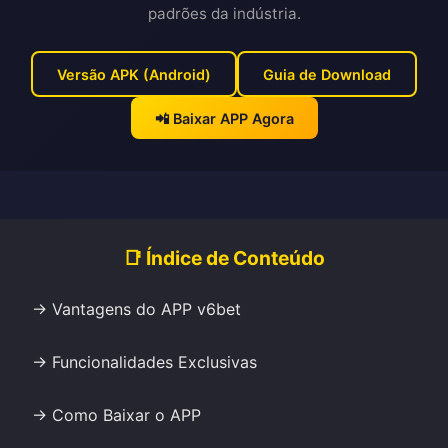
padrões da indústria.
Versão APK (Android)
Guia de Download
📲 Baixar APP Agora
📑 Índice de Conteúdo
→ Vantagens do APP v6bet
→ Funcionalidades Exclusivas
→ Como Baixar o APP