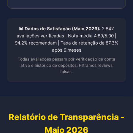
📊 Dados de Satisfação (Maio 2026):
2.847
avaliações verificadas | Nota média 4.89/5.00 |
94.2% recomendam | Taxa de retenção de 87.3%
após 6 meses
Todas avaliações passam por verificação de conta
ativa e histórico de depósitos. Filtramos reviews
falsas.
Relatório de Transparência -
Maio 2026