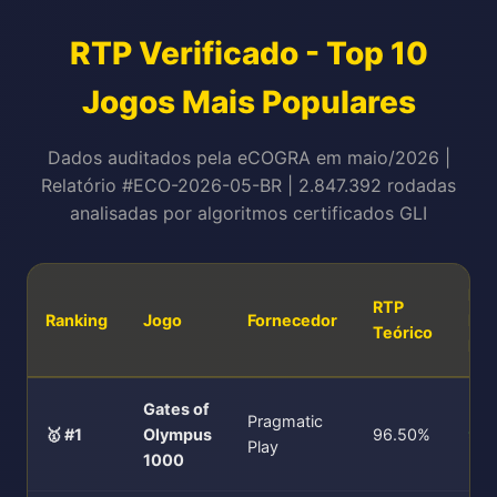
RTP Verificado - Top 10
Jogos Mais Populares
Dados auditados pela eCOGRA em maio/2026 |
Relatório #ECO-2026-05-BR | 2.847.392 rodadas
analisadas por algoritmos certificados GLI
RT
RTP
Ranking
Jogo
Fornecedor
Rea
Teórico
Mai
Gates of
Pragmatic
🥇 #1
Olympus
96.50%
96
Play
1000