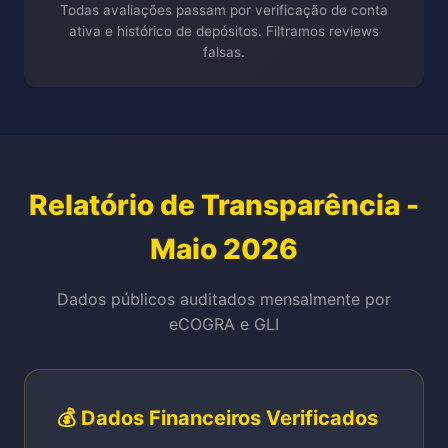
Todas avaliações passam por verificação de conta
ativa e histórico de depósitos. Filtramos reviews
falsas.
Relatório de Transparência -
Maio 2026
Dados públicos auditados mensalmente por
eCOGRA e GLI
💰 Dados Financeiros Verificados