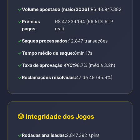
Volume apostado (maio/2026):
R$ 48.947.382
Prêmios
R$ 47.239.164 (96.51% RTP
pagos:
real)
Saques processados:
12.847 transações
Tempo médio de saque:
8min 17s
Taxa de aprovação KYC:
98.7% (média 3.2h)
Reclamações resolvidas:
47 de 49 (95.9%)
🎲 Integridade dos Jogos
Rodadas analisadas:
2.847.392 spins