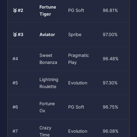
Fortune
🥈 #2
PG Soft
96.81%
96
Tiger
🥉 #3
Aviator
Spribe
97.00%
97.
Sweet
Pragmatic
#4
96.48%
96
Bonanza
Play
Lightning
#5
Evolution
97.30%
97.
Roulette
Fortune
#6
PG Soft
96.75%
96
Ox
Crazy
#7
Evolution
96.08%
96.
Time