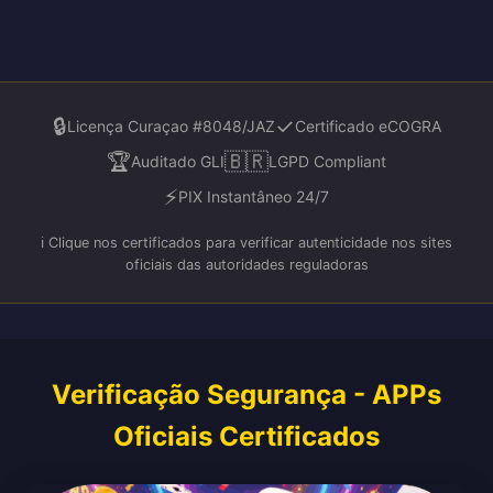
🔒
✓
Licença Curaçao #8048/JAZ
Certificado eCOGRA
🏆
🇧🇷
Auditado GLI
LGPD Compliant
⚡
PIX Instantâneo 24/7
ℹ️ Clique nos certificados para verificar autenticidade nos sites
oficiais das autoridades reguladoras
Verificação Segurança - APPs
Oficiais Certificados