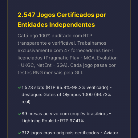
2.547 Jogos Certificados por
Entidades Independentes
Catálogo 100% auditado com RTP
transparente e verificável. Trabalhamos
exclusivamente com 47 fornecedores tier-1
licenciados (Pragmatic Play - MGA, Evolution
- UKGC, NetEnt - SGA). Cada jogo passa por
testes RNG mensais pela GLI.
1.523 slots (RTP 95.8%-98.2% verificado) -
destaque: Gates of Olympus 1000 (96.73%
real)
89 mesas ao vivo com crupiês brasileiros -
Lightning Roulette RTP 97.41%
312 jogos crash originais certificados - Aviator