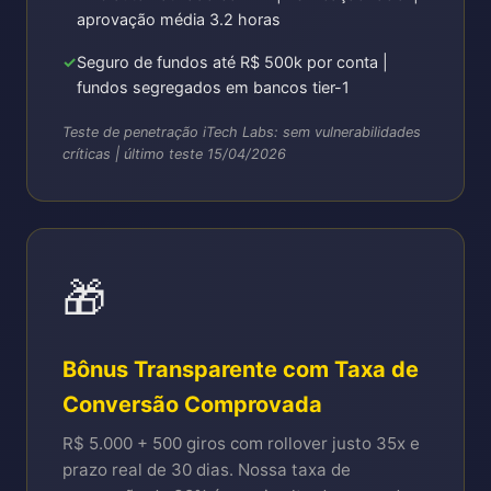
aprovação média 3.2 horas
Seguro de fundos até R$ 500k por conta |
fundos segregados em bancos tier-1
Teste de penetração iTech Labs: sem vulnerabilidades
críticas | último teste 15/04/2026
🎁
Bônus Transparente com Taxa de
Conversão Comprovada
R$ 5.000 + 500 giros com rollover justo 35x e
prazo real de 30 dias. Nossa taxa de