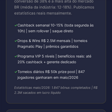
conversão de 38% é a mais alta do mercado
BR (média da indústria: 12-18%). Publicamos
estatísticas reais mensalmente.
Cashback semanal 10-15% (toda segunda às
10h) | sem rollover | saque direto
Drops & Wins R$ 2.5M mensais | torneios
Pragmatic Play | prêmios garantidos
Programa VIP 5 níveis | benefícios reais: até
20% cashback + gerente dedicado
Torneios diários R$ 50k prize pool | 847
jogadores ganharam em maio/2026
Estatísticas maio/2026: 1.847 bônus completados | R$
2.3M sacados em lucro líquido