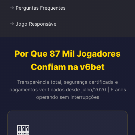
→ Perguntas Frequentes
→ Jogo Responsável
Por Que 87 Mil Jogadores
Confiam na v6bet
Transparência total, segurança certificada e
pagamentos verificados desde julho/2020 | 6 anos
operando sem interrupções
🎰