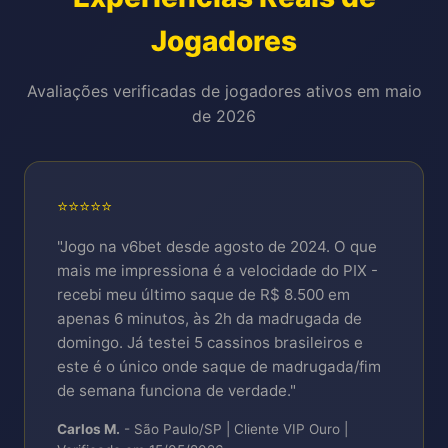
v6bet
Verificação KYC é obrigatória antes do
mínimo R$ 50 | Taxa: R$ 0,00
iTech Labs:
Auditoria trimestral de
Jogadores
primeiro saque conforme LGPD e
Bitcoin (BTC):
Depósito R$ 100 | Saque
segurança. Aprovados em setembro/2024
regulamentação Curaçao, protegendo você
R$ 200 | Taxa: R$ 0,00
Avaliações verificadas de jogadores ativos em maio
Transparência total:
Em novembro/2024,
contra fraudes.
USDT:
Depósito R$ 100 | Saque R$ 200 |
de 2026
pagamos R$ 47.2 milhões em prêmios de R$
Taxa: R$ 0,00
48.9 milhões apostados, resultando em RTP
Ethereum (ETH):
Depósito R$ 150 |
geral de 96.52% (acima da média da indústria
Saque R$ 300 | Taxa: R$ 0,00
⭐⭐⭐⭐⭐
de 94-95%).
Limites diários: R$ 20.000 conta padrão | R$
"Jogo na v6bet desde agosto de 2024. O que
100.000 VIP Diamante
mais me impressiona é a velocidade do PIX -
recebi meu último saque de R$ 8.500 em
apenas 6 minutos, às 2h da madrugada de
domingo. Já testei 5 cassinos brasileiros e
este é o único onde saque de madrugada/fim
de semana funciona de verdade."
Carlos M.
- São Paulo/SP | Cliente VIP Ouro |